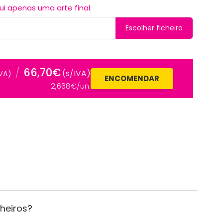
 apenas uma arte final.
Escolher ficheiro
66,70€
/
(s/IVA)
IVA)
ENCOMENDAR
2,668€/un.
cheiros?