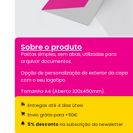
Sobre o produto
Pastas simples, sem abas, utilizadas para
arquivar documentos.
Opção de personalização do exterior da capa
com o seu logotipo.
Tamanho A4 (Aberto 320x450mm).
Entregas até 4 dias úteis
Envio grátis para +50€
5% desconto
na subscrição da newsletter