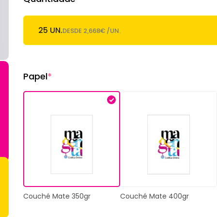
25 UN.
DESDE 2,668€ /UN.
Papel
*
Couché Mate 400gr
Couché Mate 350gr