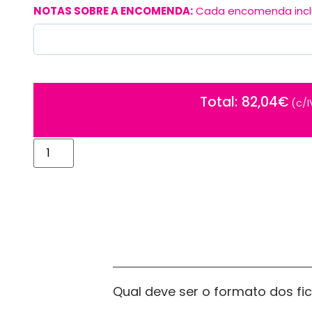
NOTAS SOBRE A ENCOMENDA:
Cada encomenda inclui
82,04
€
Total
Total
82,04€
(c/IVA)
(c/
Alternative:
Qual deve ser o formato dos fi