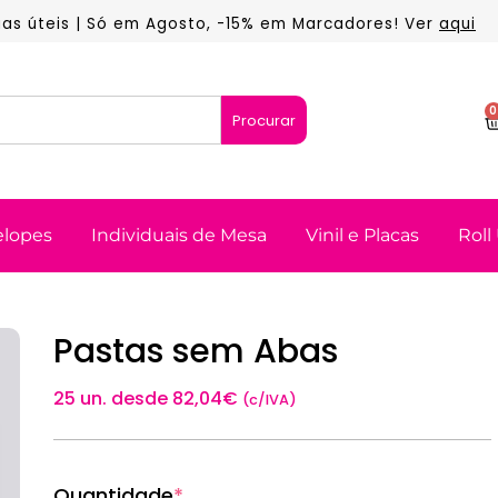
dias úteis | Só em Agosto, -15% em Marcadores! Ver
aqui
0
Procurar
elopes
Individuais de Mesa
Vinil e Placas
Roll
Pastas sem Abas
25 un. desde
82,04
€
(c/IVA)
Quantidade
*