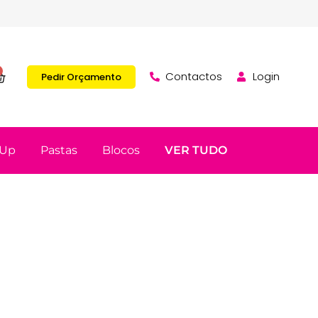
Contactos
Login
Pedir Orçamento
 Up
Pastas
Blocos
VER TUDO