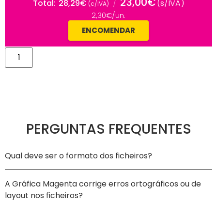
23,00€
28,29
€
Total
Total
28,29€
/
(s/IVA)
(c/IVA)
(c/IVA)
2,30€/un.
ENCOMENDAR
Alternative:
PERGUNTAS FREQUENTES
Qual deve ser o formato dos ficheiros?
A Gráfica Magenta corrige erros ortográficos ou de
layout nos ficheiros?