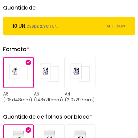
Quantidade
10 UN.
ALTERAR
▾
DESDE 2,3€ /UN.
Formato
*
A6
A5
A4
(105x148mm)
(148x210mm)
(210x297mm)
Quantidade de folhas por bloco
*