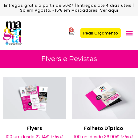
Entregas grátis a partir de 50€* | Entregas até 4 dias úteis |
Só em Agosto, -15% em Marcadores! Ver
aqui
0
Pedir Orçamento
Flyers e Revistas
Flyers
Folheto Díptico
100 un. desde
22,14
€
100 un. desde
36,90
€
(c/IVA)
(c/IVA)