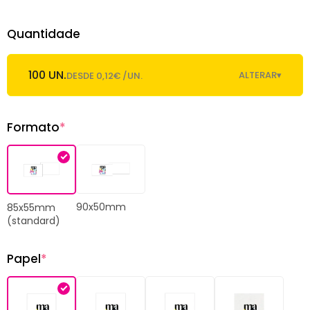
Quantidade
100 UN.
ALTERAR
▾
DESDE 0,12€ /UN.
Formato
*
90x50mm
85x55mm
(standard)
Papel
*