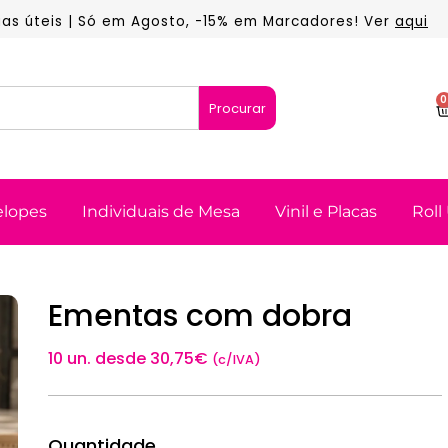
dias úteis | Só em Agosto, -15% em Marcadores! Ver
aqui
0
Procurar
elopes
Individuais de Mesa
Vinil e Placas
Roll
Ementas com dobra
10 un. desde
30,75
€
(c/IVA)
Quantidade