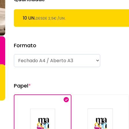
10 UN.
DESDE 2,5€ /UN.
Formato
Papel
*