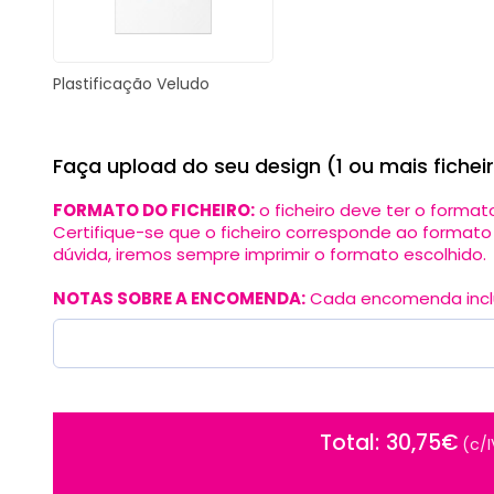
Plastificação Veludo
Faça upload do seu design (1 ou mais fichei
FORMATO DO FICHEIRO:
o ficheiro deve ter o forma
Certifique-se que o ficheiro corresponde ao format
dúvida, iremos sempre imprimir o formato escolhido.
NOTAS SOBRE A ENCOMENDA:
Cada encomenda inclui
30,75
€
Total
Total
30,75€
(c/IVA)
(c/