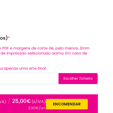
ros)
*
to PDF e margens de corte de, pelo menos, 2mm.
o de impressão selecionado acima. Em caso de
 apenas uma arte final.
Escolher ficheiro
25,00€
/
(s/IVA)
IVA)
ENCOMENDAR
2,50€/un.