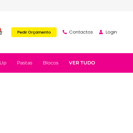
Contactos
Login
Pedir Orçamento
 Up
Pastas
Blocos
VER TUDO